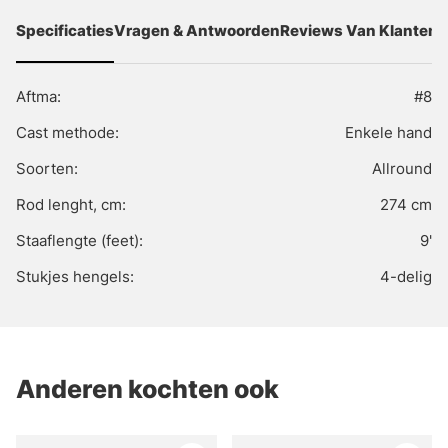
Specificaties
Vragen & Antwoorden
Reviews Van Klanten
Aftma:
#8
Cast methode:
Enkele hand
Soorten:
Allround
Rod lenght, cm:
274 cm
Staaflengte (feet):
9'
Stukjes hengels:
4-delig
Anderen kochten ook