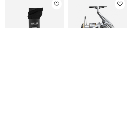
Anglrs Merino Wool
Shimano Sedona FJ 2500
Socks Black 41-46 2-
HG
pack
€15.90
van €59.90
Gerelateerde producten