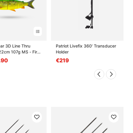
ar 3D Line Thru
Patriot Livefix 360' Transducer
22cm 107g MS - Fire
Holder
.90
€219