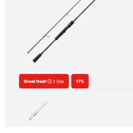
Great Deal!
3 Sep
17%