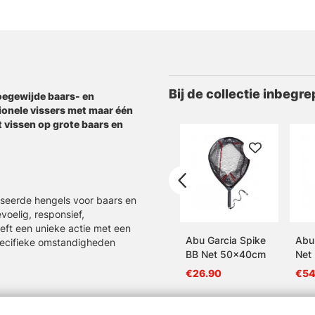
Bij de collectie inbegre
oegewijde baars- en
ionele vissers met maar één
 vissen op grote baars en
iseerde hengels voor baars en
oelig, responsief,
eft een unieke actie met een
Abu Garcia Spike
Abu
ecifieke omstandigheden
BB Net 50x40cm
Net 
60x
€26.90
€54