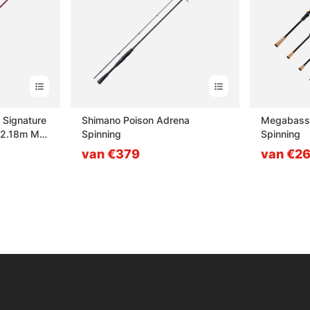
 Signature
Shimano Poison Adrena
Megabass
, 2.18m ML
Spinning
Spinning
van €379
van €2