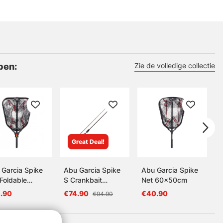
pen:
Zie de volledige collectie
Great Deal!
 Garcia Spike
Abu Garcia Spike
Abu Garcia Spike
Foldable
S Crankbait
Net 60x50cm
50cm
Casting 722 10-
.90
€74.90
€40.90
€94.90
30g