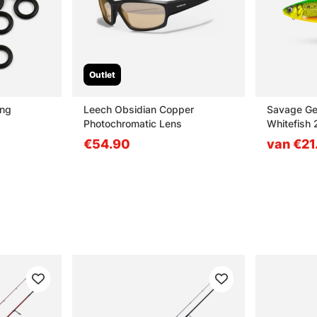
Outlet
ing
Leech Obsidian Copper
Savage Ge
Photochromatic Lens
Whitefish 
Whitefish
€54.90
van €21