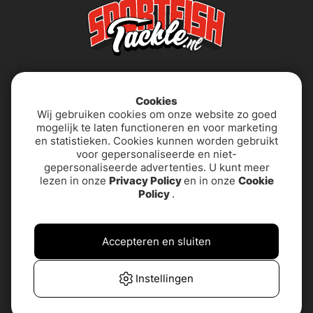
Cookies
Wij gebruiken cookies om onze website zo goed
mogelijk te laten functioneren en voor marketing
en statistieken. Cookies kunnen worden gebruikt
voor gepersonaliseerde en niet-
About us
Algemene
gepersonaliseerde advertenties. U kunt meer
voorwaarden
lezen in onze
Privacy Policy
en in onze
Cookie
Policy
.
Privacybeleid
PRODUCTONDERSTEUNING
& CONTACT
Accepteren en sluiten
Toegankelijkheidsverklaring
Veelgestelde vragen
Instellingen
Klantenservice