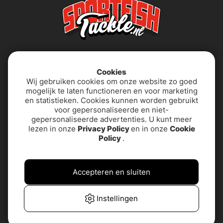
Cookies
Wij gebruiken cookies om onze website zo goed
mogelijk te laten functioneren en voor marketing
en statistieken. Cookies kunnen worden gebruikt
voor gepersonaliseerde en niet-
About us
Algemene
gepersonaliseerde advertenties. U kunt meer
voorwaarden
lezen in onze
Privacy Policy
en in onze
Cookie
Policy
.
Privacybeleid
PRODUCTONDERSTEUNING
& CONTACT
Accepteren en sluiten
Toegankelijkheidsverklaring
Veelgestelde vragen
Instellingen
Klantenservice