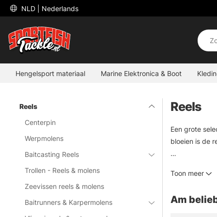
 NLD 
| Nederlands
Hengelsport materiaal
Marine Elektronica & Boot
Kledi
Reels
Reels
Centerpin
Een grote sele
Werpmolens
bloeien is de r
Baitcasting Reels
Wij hebben erv
Trollen - Reels & molens
Toon meer
zo groot mogel
Zeevissen reels & molens
Zweden.
Am belieb
Baitrunners & Karpermolens