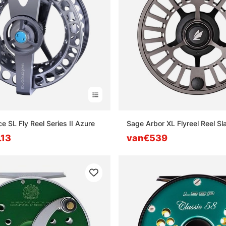
e SL Fly Reel Series II Azure
Sage Arbor XL Flyreel Reel Sl
.13
van€539