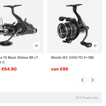
a 19 Black Widow BR LT
Westin W2 2000 FD 5+1BB
0-C
 €64.90
van €99
793
Producten