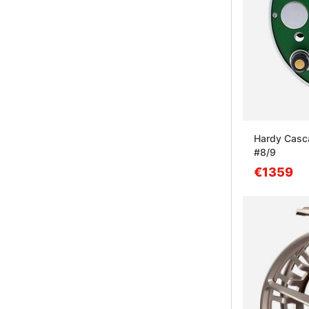
Hardy Casca
#8/9
€1359