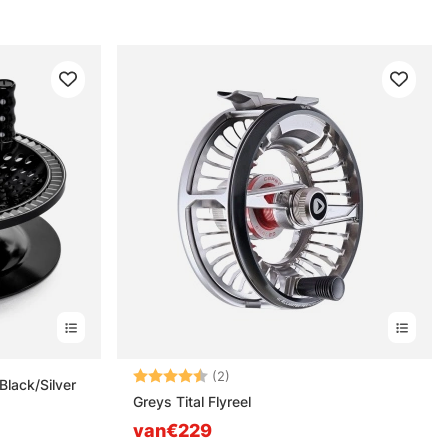
Beoordeling:
4.5 uit 5 sterren
(2)
Black/Silver
Greys Tital Flyreel
van€229