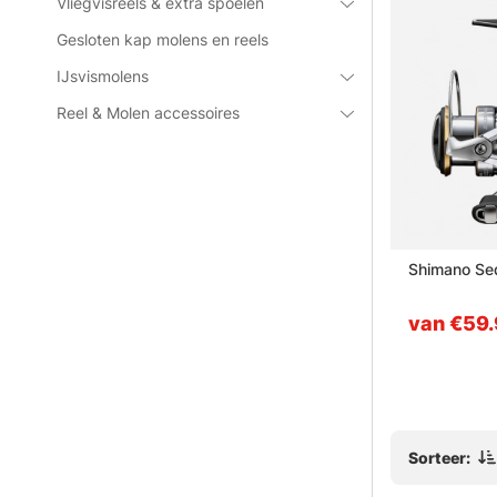
Vliegvisreels & extra spoelen
Gesloten kap molens en reels
IJsvismolens
Reel & Molen accessoires
 2500
Shimano Catana 2500 HG FE
Shimano Se
van €39.90
van €59
Sorteer: