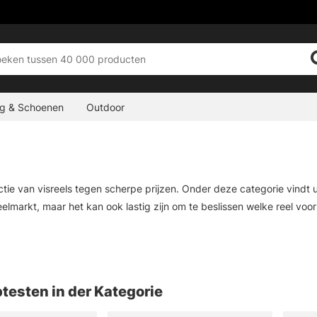
ng & Schoenen
Outdoor
ctie van visreels tegen scherpe prijzen. Onder deze categorie vindt u
eelmarkt, maar het kan ook lastig zijn om te beslissen welke reel voor 
oor gekozen om een breed assortiment reels op voorraad te hebben, 
ijke keuzevrijheid te kunnen bieden. Sommige van onze reels worden
testen in der Kategorie