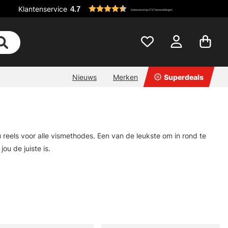
Klantenservice
4.7
Gebaseerd op 2737 beoordelingen
Nieuws
Merken
Superdeals
 reels voor alle vismethodes. Een van de leukste om in rond te
jou de juiste is.
dit omdat wij zelf dol zijn op reels maar ook om onze klanten een
 exclusief in onze winkel verkocht en vindt u nergens anders in