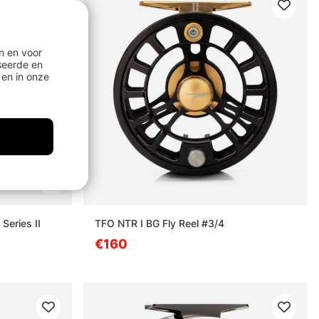
n en voor
seerde en
en in onze
Series II
TFO NTR I BG Fly Reel #3/4
€160