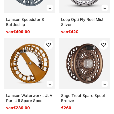
Lamson Speedster S
Loop Opti Fly Reel Mist
Battleship
Silver
van€499.90
van€420
Lamson Waterworks ULA
Sage Trout Spare Spool
Purist II Spare Spool
Bronze
Whiskey
van€239.90
€269