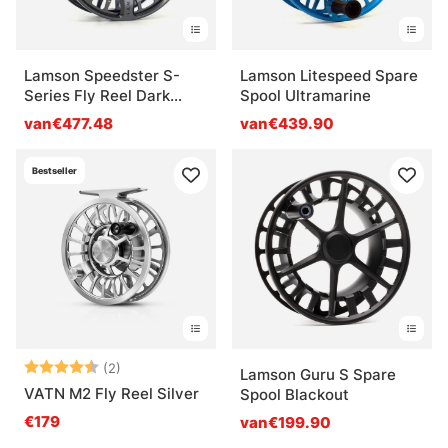
Lamson Speedster S-
Lamson Litespeed Spare
Series Fly Reel Dark
Spool Ultramarine
Smoke
van€477.48
van€439.90
Bestseller
Beoordeling:
4.5 uit 5 sterren
(2)
Lamson Guru S Spare
VATN M2 Fly Reel Silver
Spool Blackout
€179
van€199.90