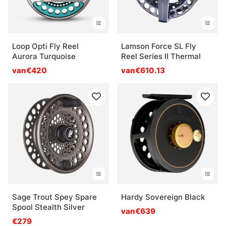
Loop Opti Fly Reel
Lamson Force SL Fly
Aurora Turquoise
Reel Series II Thermal
van€420
van€610.13
Sage Trout Spey Spare
Hardy Sovereign Black
Spool Stealth Silver
van€639
€279