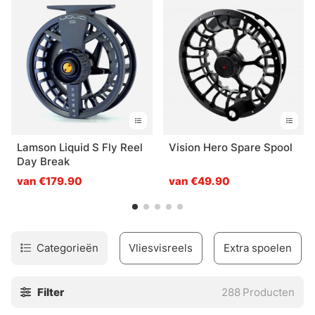
dan kies je een vliegenreel in klasse 5/6. Als je niet zeker
weet welke reel bij jouw vliegenhengel past, kun je altijd
voor je aankoop contact met ons opnemen zodat je de
hulp krijgt die je nodig hebt.
Lamson Liquid S Fly Reel
Vision Hero Spare Spool
Day Break
van €179.90
van €49.90
Categorieën
Vliesvisreels
Extra spoelen
Filter
288
Producten