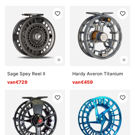
Sage Spey Reel II
Hardy Averon Titanium
van€729
van€459