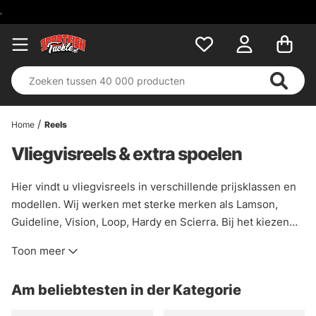
Home
Reels
Vliegvisreels & extra spoelen
Hier vindt u vliegvisreels in verschillende prijsklassen en
modellen. Wij werken met sterke merken als Lamson,
Guideline, Vision, Loop, Hardy en Scierra. Bij het kiezen
van een vliegenreel is het belangrijk om een reel te kiezen
Toon meer
die bij je vliegenhengel past. In de meeste gevallen is dat
dezelfde maat/klasse op de reel als je vliegenhengel.
Am beliebtesten in der Kategorie
Als je bijvoorbeeld een vliegenhengel hebt in klasse 5/6