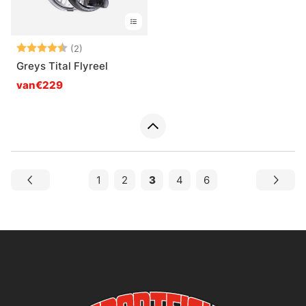
Beoordeling:
4.5 uit 5 sterren
(2)
Greys Tital Flyreel
van€229
1
2
3
4
6