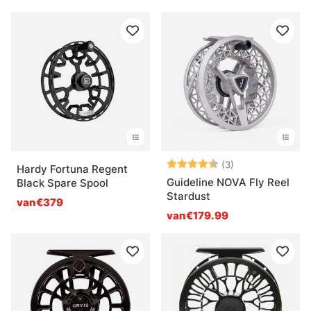
Beoordeling:
4.7 uit 5 sterre
(3)
Hardy Fortuna Regent
Guideline NOVA Fly Reel
Black Spare Spool
Stardust
van€379
van€179.99