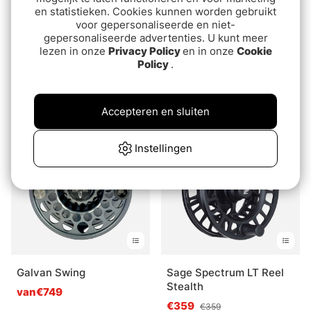
en statistieken. Cookies kunnen worden gebruikt
voor gepersonaliseerde en niet-
gepersonaliseerde advertenties. U kunt meer
lezen in onze
Privacy Policy
en in onze
Cookie
Policy
.
Bauer RX Dark Green Fly
Lamson Speedster S-HD
Reel
Battleship
van€626
van€569.90
Accepteren en sluiten
Instellingen
Galvan Swing
Sage Spectrum LT Reel
Stealth
van€749
€359
€359