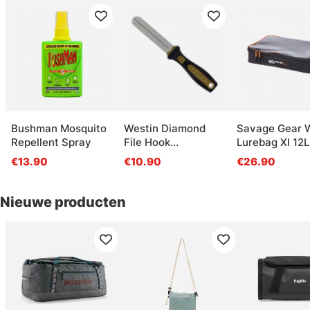
Bushman Mosquito
Westin Diamond
Savage Gear
Repellent Spray
File Hook
Lurebag Xl 12L
Sharpener Medium
€13.90
€10.90
€26.90
Black Sand 15cm
Nieuwe producten