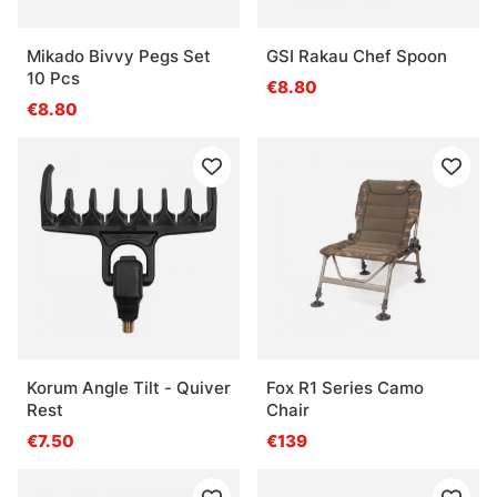
Mikado Bivvy Pegs Set
GSI Rakau Chef Spoon
10 Pcs
€8.80
€8.80
Korum Angle Tilt - Quiver
Fox R1 Series Camo
Rest
Chair
€7.50
€139