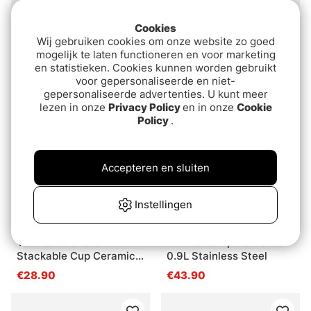
Cookies
IFISH Grates on legs -
JRC Defender II Bivvy 2-
Wij gebruiken cookies om onze website zo goed
Small
Man Wrap
mogelijk te laten functioneren en voor marketing
€17.90
€109
en statistieken. Cookies kunnen worden gebruikt
voor gepersonaliseerde en niet-
gepersonaliseerde advertenties. U kunt meer
lezen in onze
Privacy Policy
en in onze
Cookie
Policy
.
Accepteren en sluiten
Instellingen
Yeti Rambler 8 Oz
Primus Campfire Kettle
Stackable Cup Ceramic -
0.9L Stainless Steel
Black
€28.90
€43.90