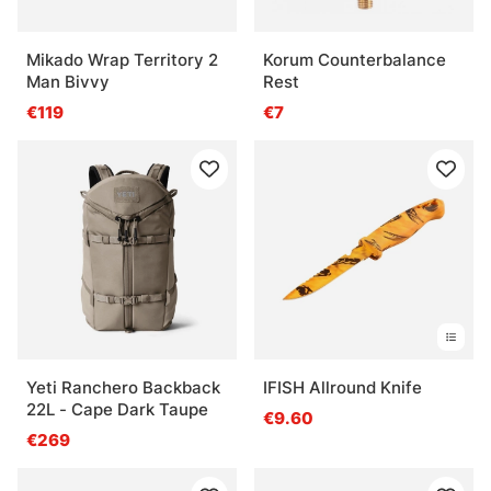
Mikado Wrap Territory 2
Korum Counterbalance
Man Bivvy
Rest
€119
€7
Yeti Ranchero Backback
IFISH Allround Knife
22L - Cape Dark Taupe
€9.60
€269