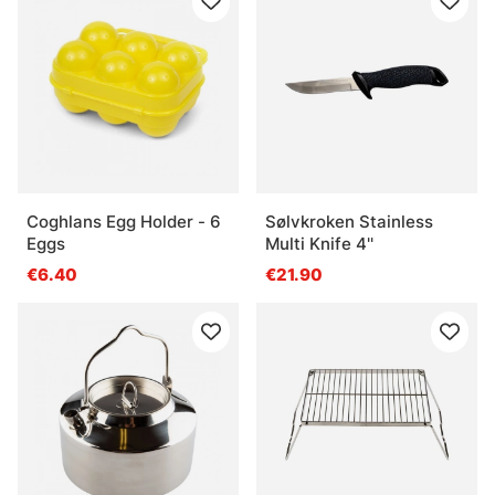
Coghlans Egg Holder - 6
Sølvkroken Stainless
Eggs
Multi Knife 4''
€6.40
€21.90