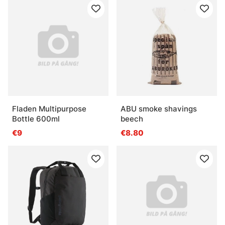
Fladen Multipurpose
ABU smoke shavings
Bottle 600ml
beech
€9
€8.80