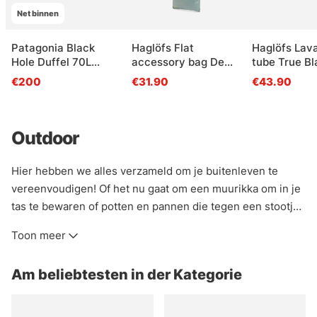
Net binnen
Patagonia Black
Haglöfs Flat
Haglöfs Lava
Hole Duffel 70L
accessory bag Dew
tube True Bl
Noble Grey
Green
€200
€31.90
€43.90
Outdoor
Hier hebben we alles verzameld om je buitenleven te
vereenvoudigen! Of het nu gaat om een muurikka om in je
tas te bewaren of potten en pannen die tegen een stootje
kunnen. Het leven buiten is geweldig en het wordt nog
Toon meer
beter met de juiste gadgets!
Am beliebtesten in der Kategorie