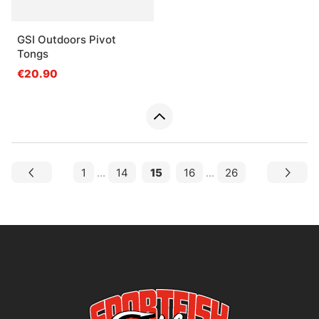
GSI Outdoors Pivot
Tongs
€20.90
1
...
14
15
16
...
26