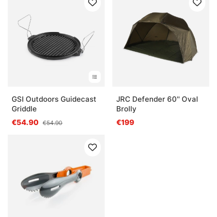
GSI Outdoors Guidecast
JRC Defender 60'' Oval
Griddle
Brolly
€54.90
€199
€54.90