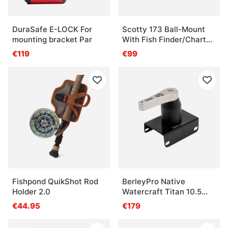
DuraSafe E-LOCK For
Scotty 173 Ball-Mount
mounting bracket Par
With Fish Finder/Chart
Plotter Plate
€119
€99
Fishpond QuikShot Rod
BerleyPro Native
Holder 2.0
Watercraft Titan 10.5
Upgraded Handle and
€44.95
€179
Bush