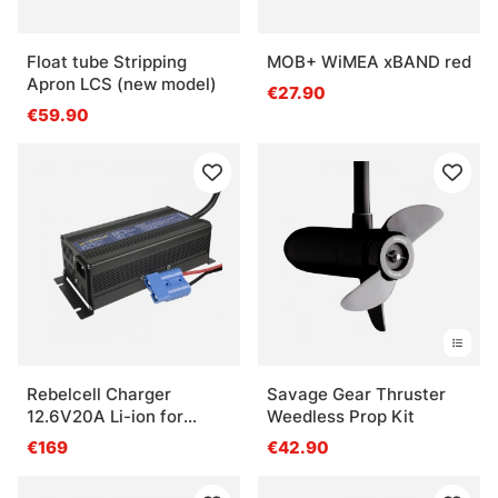
Float tube Stripping
MOB+ WiMEA xBAND red
Apron LCS (new model)
€27.90
€59.90
Rebelcell Charger
Savage Gear Thruster
12.6V20A Li-ion for
Weedless Prop Kit
Outdoorbox 12.70 AV
€169
€42.90