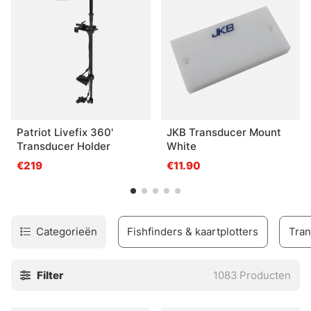
We hebben ook een grote selectie van marine accessoires
zoals elektrische motoren, kaarten, kill switches,
elektrische ankers, laders, en nog veel meer!
Patriot Livefix 360'
JKB Transducer Mount
Transducer Holder
White
€219
€11.90
Categorieën
Fishfinders & kaartplotters
Tran
Filter
1083
Producten