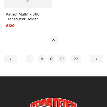
Patriot Multifix 360'
Transducer Holder
€129
1
...
8
9
10
...
22