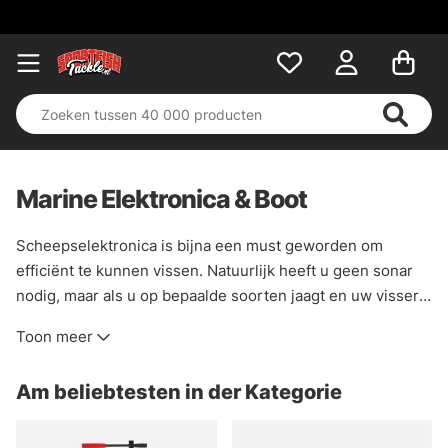
Marine Elektronica & Boot
Scheepselektronica is bijna een must geworden om
efficiënt te kunnen vissen. Natuurlijk heeft u geen sonar
nodig, maar als u op bepaalde soorten jaagt en uw visserij
wilt optimaliseren, maken deze producten het een stuk
Toon meer
eenvoudiger. Wij werken alleen met bekende fabrikanten
zoals Humminbird, Simrad, Lowrance, Garmin, Deeper etc.
Am beliebtesten in der Kategorie
Zelf weten wat je nodig hebt is niet eenvoudig, maar als je
vragen hebt wees dan niet bang om onze klantenservice
te mailen of in de winkel te komen en wij helpen je verder.