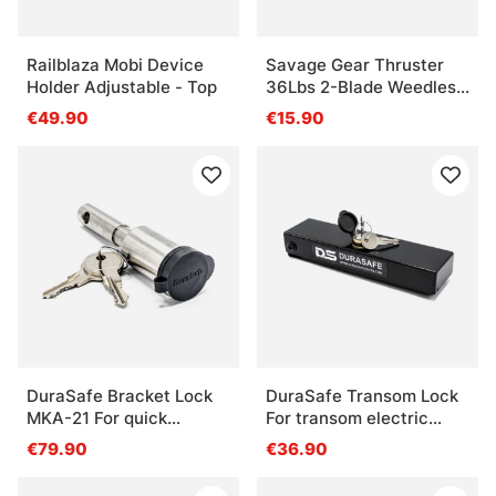
Railblaza Mobi Device
Savage Gear Thruster
Holder Adjustable - Top
36Lbs 2-Blade Weedless
Prop Kit
€49.90
€15.90
DuraSafe Bracket Lock
DuraSafe Transom Lock
MKA-21 For quick
For transom electric
release bracket
outboard
€79.90
€36.90
Minnkota MKA-29