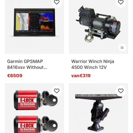
Garmin GPSMAP
Warrior Winch Ninja
8416xsv Without
4500 Winch 12V
Transducer
€6509
van€319