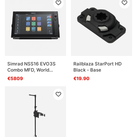
Simrad NSS16 EVO3S
Railblaza StarPort HD
Combo MFD, World
Black - Base
Basemap
€5809
€19.90