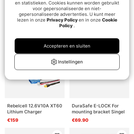
en statistieken. Cookies kunnen worden gebruikt
voor gepersonaliseerde en niet-
gepersonaliseerde advertenties. U kunt meer
JKB Transducer Mount,
Keeper Fins
lezen in onze
Privacy Policy
en in onze
Cookie
no-drill
€75.90
Policy
.
€17.90
Accepteren en sluiten
Instellingen
Rebelcell 12.6V10A XT60
DuraSafe E-LOCK For
Lithium Charger
mounting bracket Singel
€159
€69.90