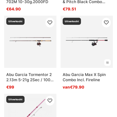
702M 10-30g.2000FD
& Pitch Black Combo
7'3'', 4-18g
€64.90
€79.51
Uitverkocht
Uitverkocht
Abu Garcia Tormentor 2
Abu Garcia Max X Spin
2.13m 5-21g 2Sec / 1000
Combo Incl. Fireline
90/0.25
€99
van€79.90
Uitverkocht