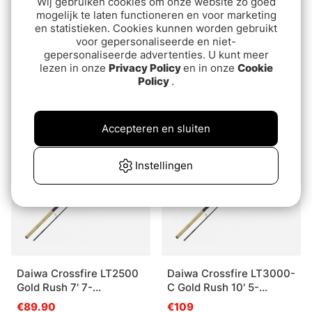
Wij gebruiken cookies om onze website zo goed
mogelijk te laten functioneren en voor marketing
en statistieken. Cookies kunnen worden gebruikt
voor gepersonaliseerde en niet-
gepersonaliseerde advertenties. U kunt meer
Daiwa Crossfire LT1000
Söder Tackle Perfection
lezen in onze
Privacy Policy
en in onze
Cookie
Gold Rush 7' 4pc 3-
Spin 7'6'' 5-30g Nasci
Policy
.
15G/0.13YL
Combo
€94.90
€179
Accepteren en sluiten
Instellingen
Daiwa Crossfire LT2500
Daiwa Crossfire LT3000-
Gold Rush 7' 7-
C Gold Rush 10' 5-
28G/0.17YL
25G/0.19YL
€89.90
€109