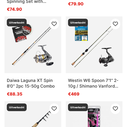
Spinning Set with
€79.90
Prespooled Braid
€74.90
Uitverkocht
Uitverkocht
Daiwa Laguna XT Spin
Westin W6 Spoon 7'1'' 2-
8'0'' 2pc 15-50g Combo
10g / Shimano Vanford
Combo
€88.35
€469
Uitverkocht
Uitverkocht