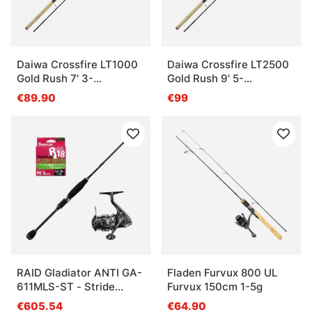
Daiwa Crossfire LT1000
Daiwa Crossfire LT2500
Gold Rush 7' 3-
Gold Rush 9' 5-
15G/0.13YL
25G/0.17YL
€89.90
€99
RAID Gladiator ANTI GA-
Fladen Furvux 800 UL
611MLS-ST - Stride
Furvux 150cm 1-5g
Vanford Combo
€605.54
€64.90