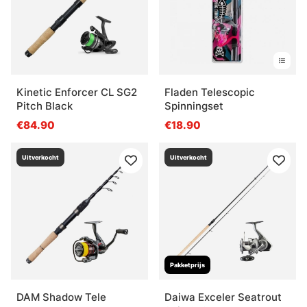
Kinetic Enforcer CL SG2
Fladen Telescopic
Pitch Black
Spinningset
€84.90
€18.90
Uitverkocht
Uitverkocht
Pakketprijs
DAM Shadow Tele
Daiwa Exceler Seatrout