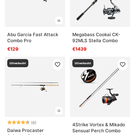
Abu Garcia Fast Attack
Megabass Cookai CK-
Combo Pro
92MLS Stella Combo
€129
€1439
Uitverkocht
Uitverkocht
Beoordeling:
4.5 uit 5 sterren
(6)
4Strike Vortex & Mikado
Daiwa Procaster
Sensual Perch Combo