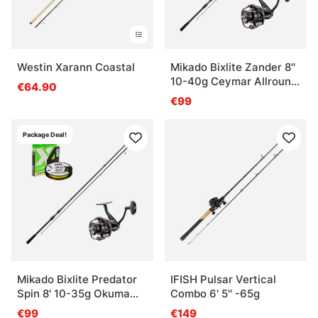
Westin Xarann Coastal
Mikado Bixlite Zander 8''
10-40g Ceymar Allround
€64.90
Combo
€99
Package Deal!
Mikado Bixlite Predator
IFISH Pulsar Vertical
Spin 8' 10-35g Okuma
Combo 6' 5'' -65g
Ceymar Combo
€99
€149