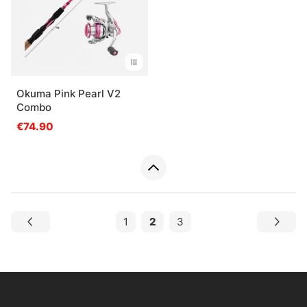
Okuma Pink Pearl V2
Combo
€74.90
1
2
3