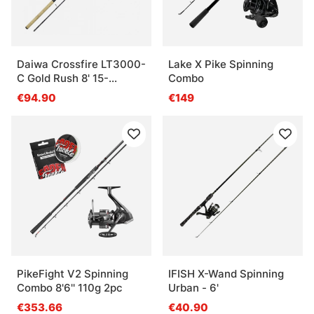
Daiwa Crossfire LT3000-
Lake X Pike Spinning
C Gold Rush 8' 15-
Combo
50G/0.19YL
€94.90
€149
PikeFight V2 Spinning
IFISH X-Wand Spinning
Combo 8'6'' 110g 2pc
Urban - 6'
€353.66
€40.90