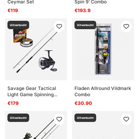
Ceymar Set
Spin 9' Combo
€119
€193.9
Uitverkocht
Uitverkocht
Savage Gear Tactical
Fladen Allround Vildmark
Light Game Spinning
Combo
Combo - 221cm, 7'3'' 5-
€179
€30.90
18g
Uitverkocht
Uitverkocht