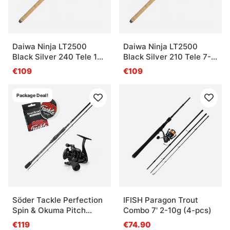
Daiwa Ninja LT2500
Daiwa Ninja LT2500
Black Silver 240 Tele 10-
Black Silver 210 Tele 7-
40G/0.19YL
28G/0.19YL
€109
€109
Package Deal!
Söder Tackle Perfection
IFISH Paragon Trout
Spin & Okuma Pitch
Combo 7' 2-10g (4-pcs)
Black V2 Combo
€119
€74.90