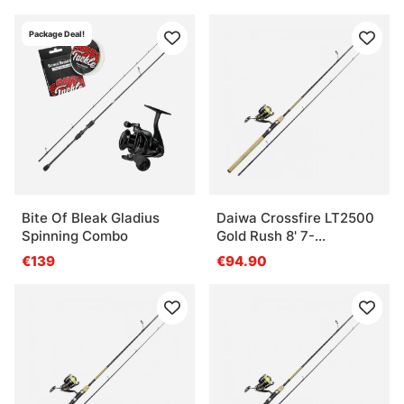
Package Deal!
Bite Of Bleak Gladius
Daiwa Crossfire LT2500
Spinning Combo
Gold Rush 8' 7-
28G/0.17YL
€139
€94.90