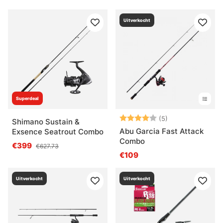
Uitverkocht
Superdeal
Beoordeling:
4.0 uit 5 sterre
(5)
Shimano Sustain &
Abu Garcia Fast Attack
Exsence Seatrout Combo
Combo
€399
€627.73
€109
Uitverkocht
Uitverkocht