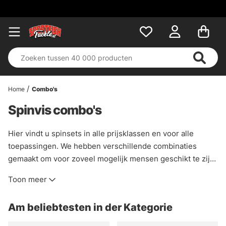
Home
Combo's
Spinvis combo's
Hier vindt u spinsets in alle prijsklassen en voor alle
toepassingen. We hebben verschillende combinaties
gemaakt om voor zoveel mogelijk mensen geschikt te zijn,
ook hebben we een soortenfilter gemaakt. Daar kun je
Toon meer
kiezen tussen baars, snoek, zeeforel etc.
Am beliebtesten in der Kategorie
U kunt ook kiezen voor allround, dit is voor degenen die
een kit willen die een paar verschillende soorten aankan,