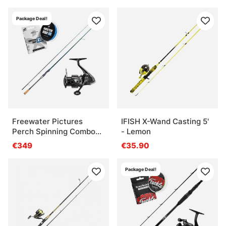
Package Deal!
Freewater Pictures
IFISH X-Wand Casting 5'
Perch Spinning Combo
- Lemon
7'8'' - 3-20g
€349
€35.90
Package Deal!