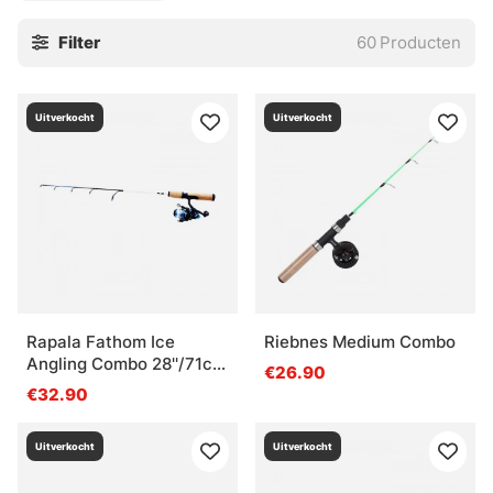
Filter
60
Producten
Uitverkocht
Uitverkocht
Rapala Fathom Ice
Riebnes Medium Combo
Angling Combo 28''/71cm
€26.90
MH
€32.90
Uitverkocht
Uitverkocht