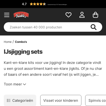
4.7
Gebaseerd op 2737 beoordelingen
Home
Combo's
IJsjigging sets
Kant-en-klare kits voor uw jigging! In deze categorie vindt
u een groot assortiment kant-en-klare jigkits. Of je nu char
of baars of een andere soort vanaf het ijs wilt jiggen, je
hoeft niet na te denken over wat je nodig hebt, alles wat je
Toon meer
nodig hebt is inbegrepen als je een van onze kant-en-
klare jig kits koopt! Sommige sets bevatten meer dan
andere, dus kies gewoon wat bij je past!
Categorieën
Visset voor kinderen
Spinvis c