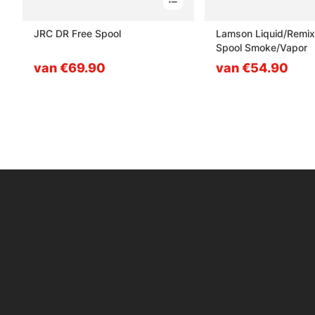
JRC DR Free Spool
Lamson Liquid/Remix
Spool Smoke/Vapor
van €69.90
van €54.90