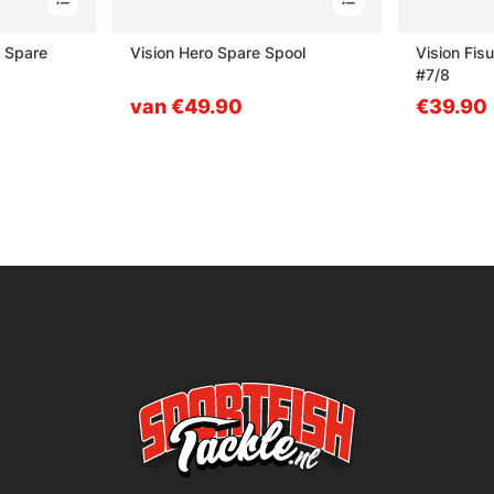
 Spare
Vision Hero Spare Spool
Vision Fis
#7/8
van €49.90
€39.90