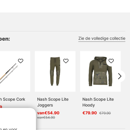
pen:
Zie de volledige collectie
h Scope Cork
Nash Scope Lite
Nash Scope Lite
Joggers
Hoody
L
9
S
van€54.90
€79.90
€79.90
van€54.90
n en voor