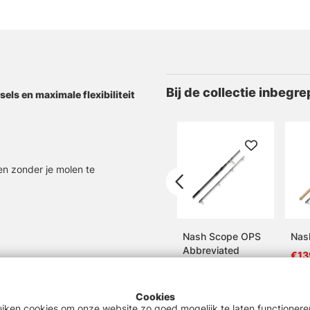
Bij de collectie inbegre
els en maximale flexibiliteit
en zonder je molen te
Nash Scope OPS
Nas
Abbreviated
€13
€249
Cookies
uiken cookies om onze website zo goed mogelijk te laten functionere