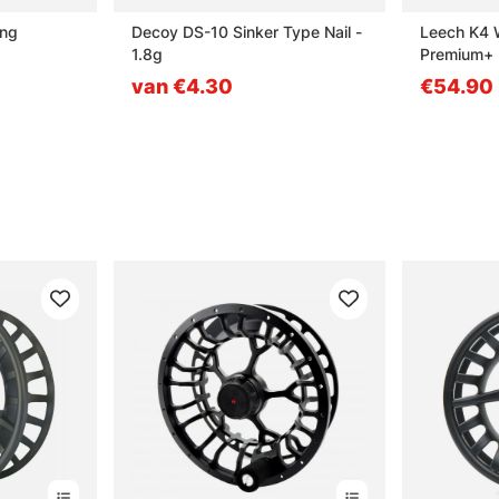
ing
Decoy DS-10 Sinker Type Nail -
Leech K4 
1.8g
Premium+
van €4.30
€54.90