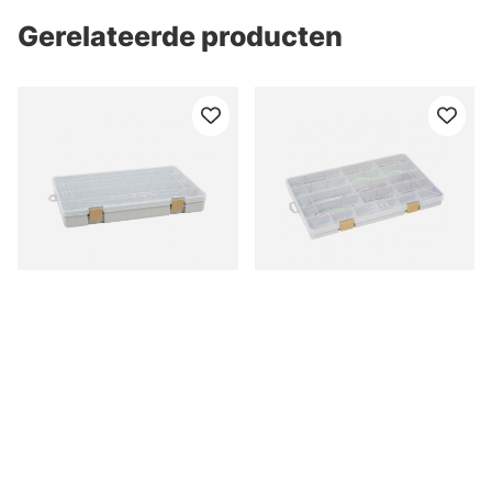
Gerelateerde producten
Westin W3 Tackle Box
Westin W3 Tackle Box
36x22,5x4,8cm
35,5x22,5x3,5cm
Grey/Clear
Grey/Clear
€12.90
€12.90