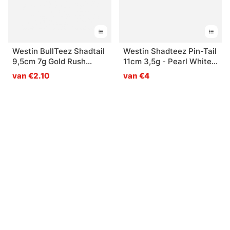
Westin BullTeez Shadtail
Westin Shadteez Pin-Tail
9,5cm 7g Gold Rush
11cm 3,5g - Pearl White
(bulk)
(2-pack)
van €2.10
van €4
Gerelateerde producten