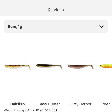
Video
5cm, 1g
Baitfish
Bass Hunter
Dirty Harbor
Green
Westin Fishing
|
Artnr:
P190-017-001