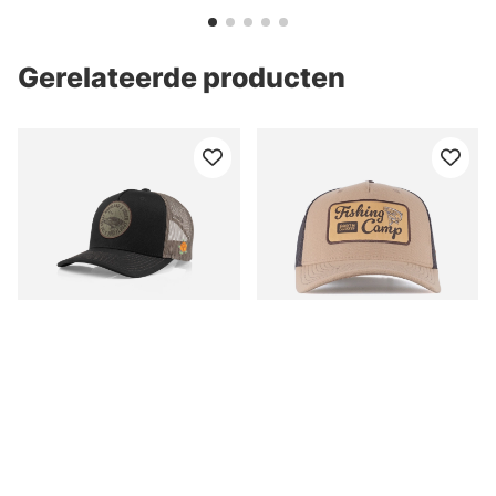
Gerelateerde producten
SQRTN x Söder
SQRTN Fishing Camp
Sportfiske Lurking Pike
Trucker Cap Khaki
Trucker, Black
€35.90
€35.90