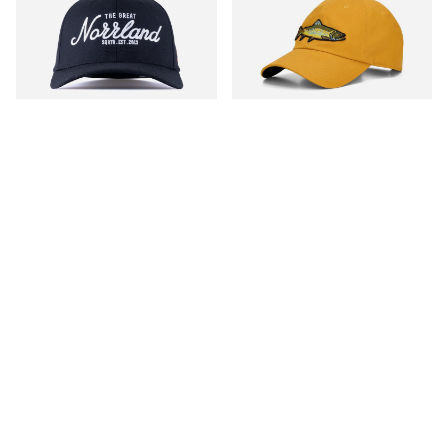
Petten -20%
SQRTN Great Norrland
Simms Single Haul Cap
120 Cap Black
Amaretto Rainbow Trout
€31.90
€30.90