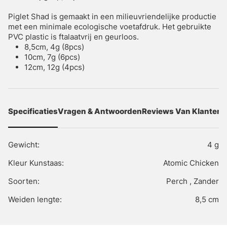
Piglet Shad is gemaakt in een milieuvriendelijke productie
met een minimale ecologische voetafdruk. Het gebruikte
PVC plastic is ftalaatvrij en geurloos.
8,5cm, 4g (8pcs)
10cm, 7g (6pcs)
12cm, 12g (4pcs)
Specificaties
Vragen & Antwoorden
Reviews Van Klanten
Gewicht:
4 g
Kleur Kunstaas:
Atomic Chicken
Soorten:
Perch , Zander
Weiden lengte:
8,5 cm