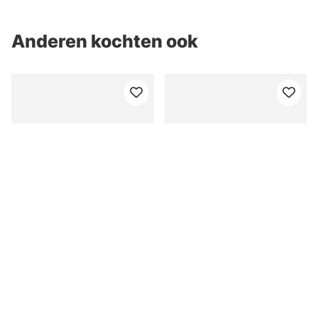
Anderen kochten ook
Daiwa Prorex TG Micro
Westin Gunnar The Goby
Bladed Jig
R2F 10cm #3/0 21g
Sinking - Fire Goby (1-
van €10.90
van €6.50
pack)