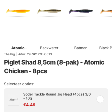
Atomic
Backwater
Batman
Black 
Chicken
Shad
The Pig
|
Artnr:
29-SP172F-C013
Piglet Shad 8,5cm (8-pak) - Atomic
Chicken - 8pcs
Selecteer opties:
Söder Tackle Round Jig Head (4pcs) 3/0
- 10g
€4.49