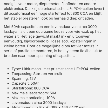
nodig is voor motor, dieptemeter, fishfinder en andere
elektronica. Dankzij de prismatische LiFePO4-cellen levert
dit accuformaat een hoge starteffect tot 800 CCA en blijft
het stabiel presteren, ook bij herhaald diep ontladen.
Met 50Ah capaciteit en een levensduur van circa 3000
laadcycli is dit een duurzame keuze voor wie vaak op het
water zit. Het lage gewicht maakt in- en uitbouwen
eenvoudig, bijvoorbeeld bij losse accu-opstellingen in
kleine boten. Door de mogelijkheid om tot vier accu's in
serie of parallel te monteren, is het systeem flexibel uit te
breiden naar meer spanning of capaciteit.
Type: Lithiumaccu met prismatische LiFePO4-cellen
Toepassing: Start en verbruik
Spanning: 12V
Capaciteit: 50Ah
Startstroom: 800 CCA
Maximale laadstroom: 50A
Maximale ontlading: 100A
Levensduur: circa 3000 laadcycli
Afmetingen (L x B x H): 198 x 166 x 170 mm