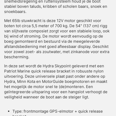
snelheidsregeling en ruttensysteem houd je de boot
stabiel boven taluds, kribben of scholen baars, snoek en
snoekbaars.
Met 65lb stuwkracht is deze 12V motor geschikt voor
boten tot circa 5,5 meter of 700 kg. De 54" (137 cm) rigg
van slijtvaste composiet zorgt voor een stabiele loop, ook
bij wind of stroming. De motor wordt eenvoudig op de
boeg gemonteerd en bestuurd via de meegeleverde
afstandsbediening met goed afleesbaar display. Geschikt
voor zowel zoet- als zoutwater, met zinkanode voor extra
bescherming.
In deze set wordt de Hydra Skypoint geleverd met een
Patriot Marine quick release bracket in robuuste nylon
uitvoering. Deze universele plaat past onder andere op
Hydra, Minn Kota en MotorGuide boegmotoren en maakt
het mogelijk de motor snel te (de)monteren. Een
geïntegreerde uitsparing voor een hangslot verhoogt de
veiligheid wanneer de boot aan de steiger ligt.
Type: frontmontage GPS-elmotor + quick release