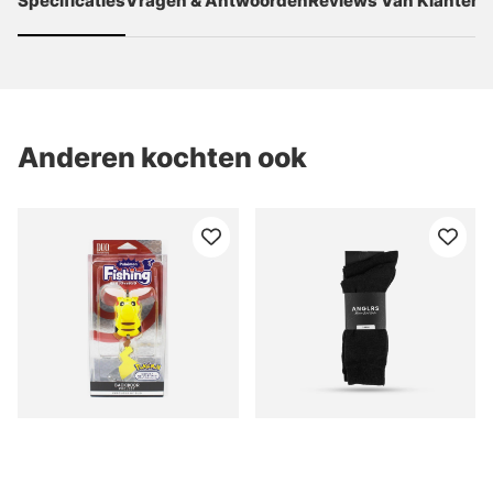
Specificaties
Vragen & Antwoorden
Reviews Van Klanten
Anderen kochten ook
DUO Limited Edition
Anglrs Merino Wool
Pokemon - Pikachu
Socks Black 41-46 2-
pack