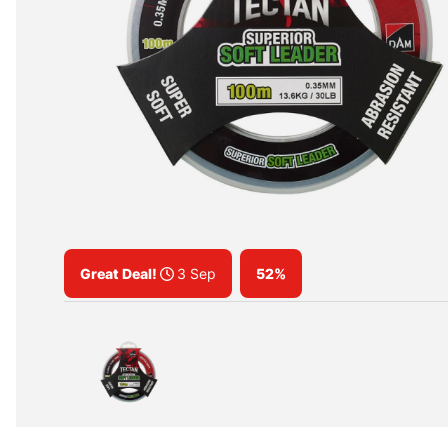
Great Deal!
3 Sep
52%