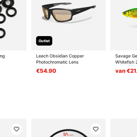
Outlet
ing
Leech Obsidian Copper
Savage Ge
Photochromatic Lens
Whitefish 
Whitefish
€54.90
van €21