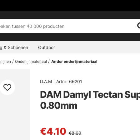
ng & Schoenen
Outdoor
rlijnen
Onderlijnmateriaal
Ander onderlijnmateriaal
D.A.M
|
Artnr:
66201
DAM Damyl Tectan Supe
0.80mm
€4.10
€8.60