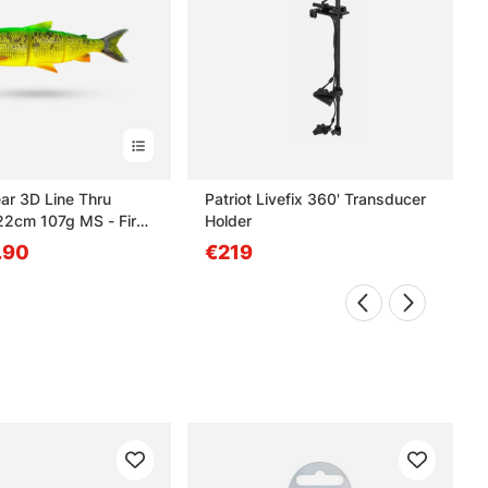
ar 3D Line Thru
Patriot Livefix 360' Transducer
22cm 107g MS - Fire
Holder
.90
€219